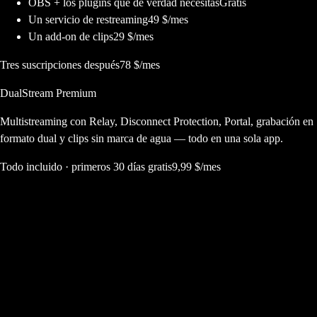
OBS + los plugins que de verdad necesitas
Gratis
Un servicio de restreaming
49 $/mes
Un add-on de clips
29 $/mes
Tres suscripciones después
78 $/mes
DualStream Premium
Multistreaming con Relay, Disconnect Protection, Portal, grabación en
formato dual y clips sin marca de agua — todo en una sola app.
Todo incluido · primeros 30 días gratis
9,99 $/mes