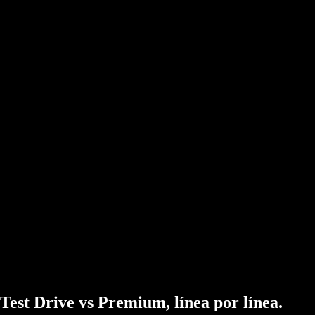
todos a la vez
Disconnect Protection — tu stream nunca se apaga
DualStream Portal: únete al stream de cualquier otro usuario
con un código corto, o invita a otros al tuyo
Grabación en doble formato y edición
Clips de repetición instantánea sin marca de agua
Novedades cada 2 semanas — los suscriptores, primero
¿Tienes un equipo?
Ofrecemos descuentos para equipos y organizaciones. Escríbenos y lo
organizamos.
Contáctanos
Test Drive vs Premium, línea por línea.