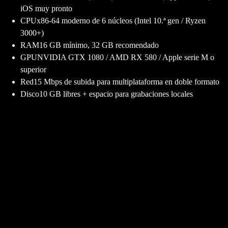
iOS muy pronto
CPU
x86-64 moderno de 6 núcleos (Intel 10.ª gen / Ryzen
3000+)
RAM
16 GB mínimo, 32 GB recomendado
GPU
NVIDIA GTX 1080 / AMD RX 580 / Apple serie M o
superior
Red
15 Mbps de subida para multiplataforma en doble formato
Disco
10 GB libres + espacio para grabaciones locales