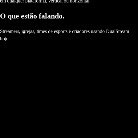
em qualquer plataforma, vertical ou horizontal.
O que estão falando.
Streamers, igrejas, times de esports e criadores usando DualStream
hoje.
“
As someone who has tried multiple
streaming programs, DualStream has
been the smoothest and easiest on
resources on my 5+ year old system.
”
@remni
“
As a Vtuber, I need my setup to work
without digging through endless
tutorials, and Dual Stream delivers on