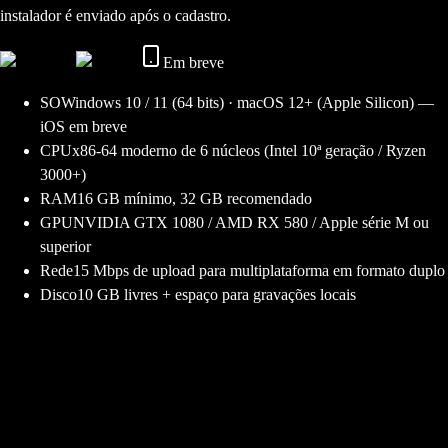
instalador é enviado após o cadastro.
Em breve
SO
Windows 10 / 11 (64 bits) · macOS 12+ (Apple Silicon) —
iOS em breve
CPU
x86-64 moderno de 6 núcleos (Intel 10ª geração / Ryzen
3000+)
RAM
16 GB mínimo, 32 GB recomendado
GPU
NVIDIA GTX 1080 / AMD RX 580 / Apple série M ou
superior
Rede
15 Mbps de upload para multiplataforma em formato duplo
Disco
10 GB livres + espaço para gravações locais