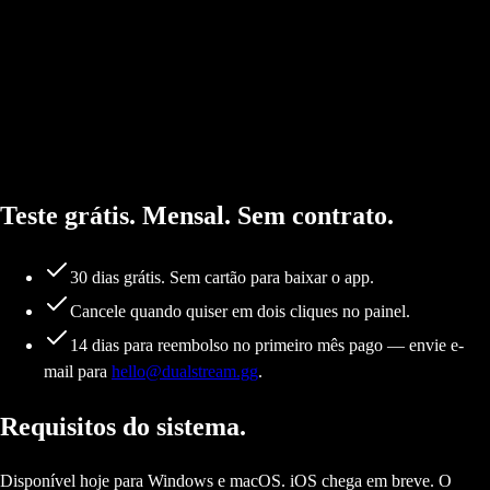
prioridades e veja sugestões virarem realidade — sua conta é seu lugar
à mesa.
Atualizações a cada 2 semanas
Assinantes recebem novos recursos primeiro. Sem espera anual.
Teste grátis. Mensal. Sem contrato.
30 dias grátis. Sem cartão para baixar o app.
Cancele quando quiser em dois cliques no painel.
14 dias para reembolso no primeiro mês pago — envie e-
mail para
hello@dualstream.gg
.
Requisitos do sistema.
Disponível hoje para Windows e macOS. iOS chega em breve. O