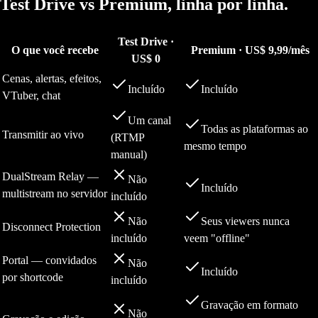
Test Drive vs Premium, linha por linha.
Test Drive ·
O que você recebe
Premium · US$ 9,99/mês
US$ 0
Cenas, alertas, efeitos,
Incluído
Incluído
VTuber, chat
Um canal
Todas as plataformas ao
Transmitir ao vivo
(RTMP
mesmo tempo
manual)
DualStream Relay —
Não
Incluído
multistream no servidor
incluído
Não
Seus viewers nunca
Disconnect Protection
incluído
veem "offline"
Portal — convidados
Não
Incluído
por shortcode
incluído
Gravação em formato
Não